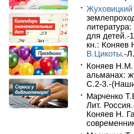
Жуховицкий 
землепроход
литература:
для детей.-1
кн.: Коняев
В.Цикоты
.-Л
Коняев Н.М.
альманах: ж
С.2-3.-(Наш
Марченко Т.В
Лит. Россия.
Коняев Н. Г
современник