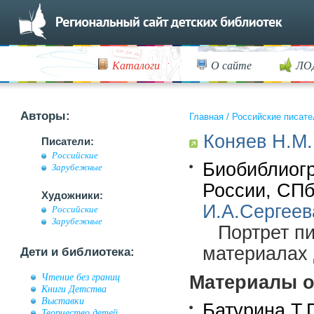
Каталоги
О сайте
ЛО
Авторы:
Главная
/
Российские писате
Коняев Н.М.
Писатели:
Российские
Биобиблиогр
Зарубежные
России, СПб.
Художники:
И.А.Сергеев
Российские
Зарубежные
Портрет п
материалах 
Дети и библиотека:
Чтение без границ
Материалы о
Книги Детства
Выставки
Батурина Т.П
Творчество детей