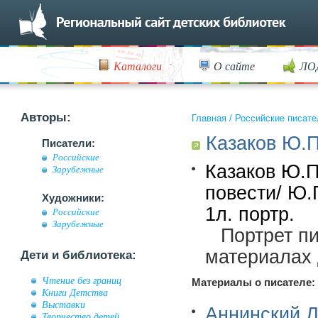
Каталоги
О сайте
ЛО
Авторы:
Главная
/
Российские писате
Казаков Ю.П
Писатели:
Российские
Казаков Ю.П
Зарубежные
повести/ Ю.
Художники:
1л. портр.
Российские
Зарубежные
Портрет п
материалах 
Дети и библиотека:
Чтение без границ
Материалы о писателе:
Книги Детства
Выставки
Аннинский Л
Творчество детей