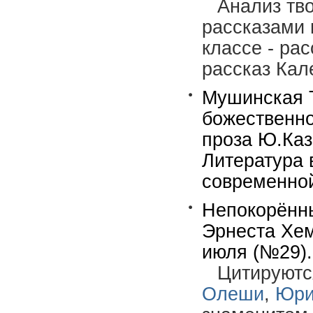
Анализ тво
рассказами 
классе - рас
рассказ Кале
Мушинская Т
божественно
проза Ю.Каз
Литература 
современной
Непокорённы
Эрнеста Хем
июля (№29).-
Цитируютс
Олеши
,
Юри