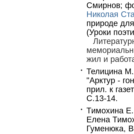
Смирнов; фо
Николая Ст
природе для
(Уроки поэт
Литератур
мемориально
жил и работ
Телицина М.
"Арктур - го
прил. к газе
С.13-14.
Тимохина Е.
Елена Тимох
Гуменюка, В