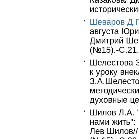
Казакова/ Д
исторически
Шеваров Д.Г
августа Юри
Дмитрий Шев
(№15).-С.21
Шелестова З
к уроку внек
З.А.Шелесто
методически
духовные цен
Шилов Л.А. 
нами жить":
Лев Шилов//