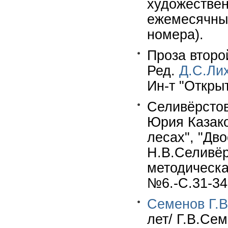
художествен
ежемесячный
номера).
Проза второ
Ред.
Д.С.Ли
Ин-т "Откры
Селивёрстов
Юрия Казако
лесах", "Дво
Н.В.Селивёр
методическа
№6.-С.31-34.
Семенов Г.В
лет/ Г.В.Сем