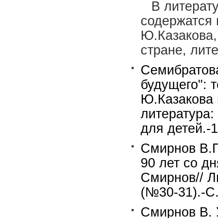
В литерат
содержатся 
Ю.Казакова
стране, лит
Семибратова
будущего": 
Ю.Казакова 
литература:
для детей.-
Смирнов В.П
90 лет со д
Смирнов// Ли
(№30-31).-С.
Смирнов В. 