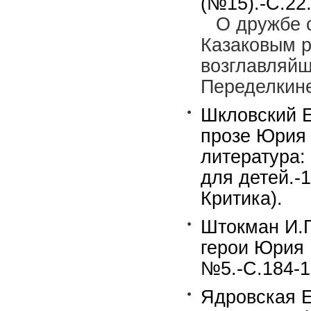
(№15).-С.22.
О дружбе 
Казаковым р
возглавляйш
Переделкин
Шкловский Е
прозе Юрия 
литература:
для детей.-
Критика).
Штокман И.Г
герои Юрия 
№5.-С.184-1
Ядровская Е