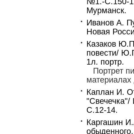
№1.-С.150-1
Мурманск.
Иванов А. П
Новая Росси
Казаков Ю.П
повести/ Ю.
1л. портр.
Портрет п
материалах 
Каплан И. О
"Свечечка"/
С.12-14.
Каргашин И.
обыденного.