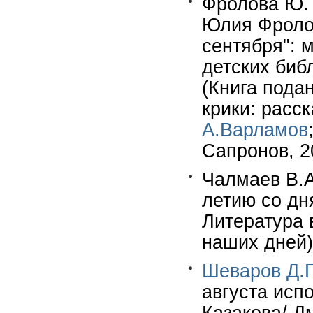
Фролова Ю. 
Юлия Фролов
сентября": 
детских библ
(Книга подан
крики: расск
А.Варламов
Сапронов, 2
Чалмаев В.А
летию со дн
Литература 
наших дней)
Шеваров Д.Г
августа исп