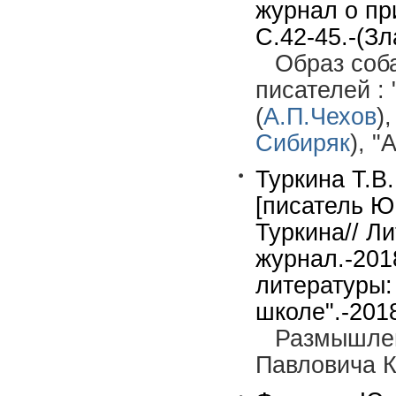
журнал о пр
С.42-45.-(Зл
Образ соб
писателей : 
(
А.П.Чехов
)
Сибиряк
), "
Туркина Т.В
[писатель Ю
Туркина// Л
журнал.-201
литературы:
школе".-2018
Размышлен
Павловича К