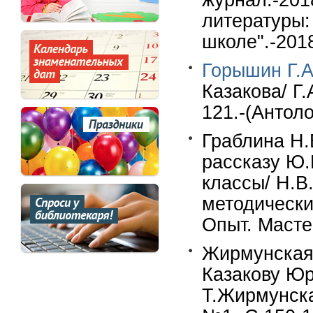
журнал.-201
литературы:
школе".-2018
Горышин Г.А
Казакова/ Г
121.-(Антоло
Граблина Н.В
рассказу Ю.
классы/ Н.В
методически
Опыт. Масте
Жирмунская 
Казакову Юр
Т.Жирмунска