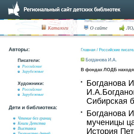
Каталоги
О сайте
ЛО
Авторы:
Главная
/
Российские писате
Богданова И.А.
Писатели:
Российские
В фондах ЛОДБ находя
Зарубежные
Богданова И
Художники:
Российские
И.А.Богдано
Зарубежные
Сибирская бл
Дети и библиотека:
Богданова И
Чтение без границ
мученицы ца
Книги Детства
Выставки
История Пет
Творчество детей