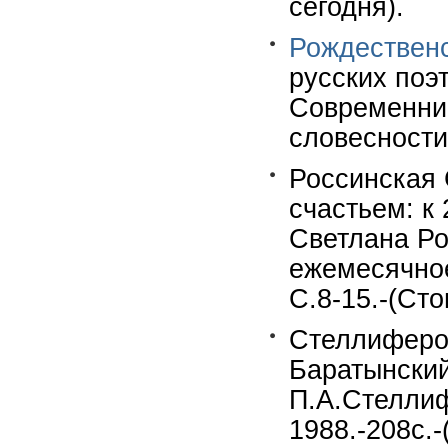
сегодня).
Рождественс
русских поэ
Современник
словесности
Россинская 
счастьем: к
Светлана Ро
ежемесячное
С.8-15.-(Сто
Стеллиферов
Баратынский:
П.А.Стеллиф
1988.-208с.