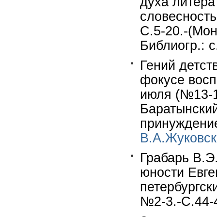
духа литера
словесность
С.5-20.-(Мо
Библиогр.: с
Гений детст
фокусе восп
июля (№13-14
Баратынский
принуждение
В.А.Жуковс
Грабарь В.Э
юности Евге
петербургск
№2-3.-С.44-