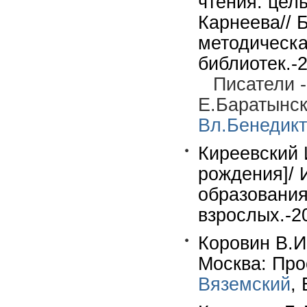
чтения: цел
Карнеева// 
методическа
библиотек.-
Писатели 
Е.Баратынс
Вл.Бенедик
Киреевский 
рождения]/ 
образования
взрослых.-2
Коровин В.И
Москва: Про
Вяземский
,