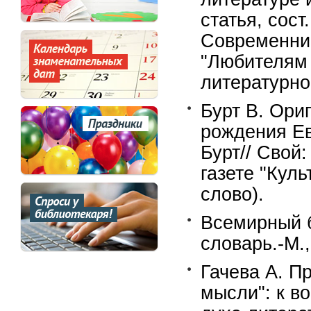
статья, сост
Современник
"Любителям 
литературно
Бурт В. Ори
рождения Ев
Бурт// Свой
газете "Куль
слово).
Всемирный 
словарь.-М.,
Гачева А. П
мысли": к в