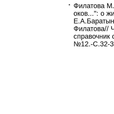
Филатова М.
оков...": о 
Е.А.Баратын
Филатова// 
справочник 
№12.-С.32-38