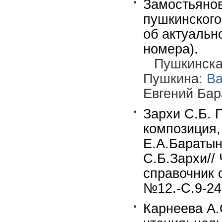
Замостьянов
пушкинского
об актуальн
номера).
Пушкинска
Пушкина:
Ва
Евгений Бар
Зархи С.Б. 
композиция,
Е.А.Баратын
С.Б.Зархи//
справочник 
№12.-С.9-24
Карнеева А.