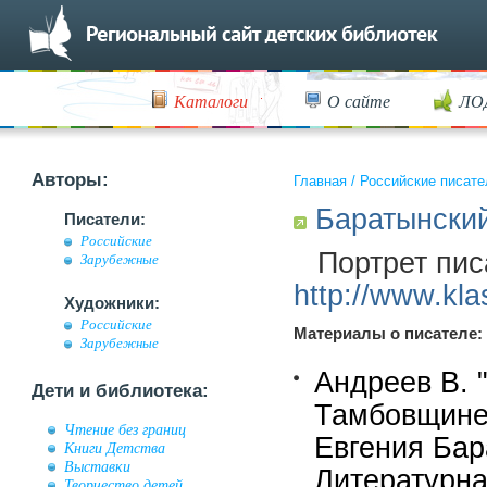
Каталоги
О сайте
ЛО
Авторы:
Главная
/
Российские писате
Баратынский
Писатели:
Российские
Портрет пис
Зарубежные
http://www.kla
Художники:
Российские
Материалы о писателе:
Зарубежные
Андреев В. 
Дети и библиотека:
Тамбовщине:
Чтение без границ
Евгения Бар
Книги Детства
Выставки
Литературная
Творчество детей