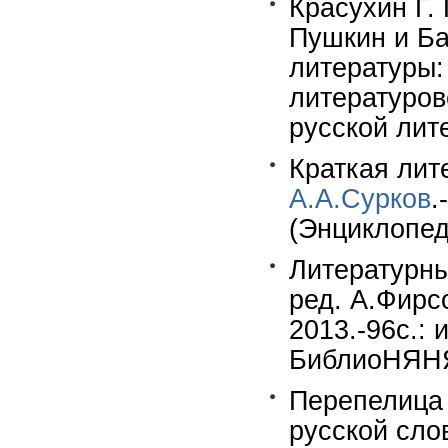
Красухин Г.
Пушкин и Ба
литературы:
литературов
русской лит
Краткая лит
А.А.Сурков
.
(Энциклопед
Литературны
ред. А.Фирс
2013.-96c.: 
БиблиоНЯНЯ
Перепелица 
русской сло