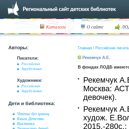
Каталоги
О сайте
ЛО
Авторы:
Главная
/
Российские писате
Рекемчук А.Е.
Писатели:
Российские
В фондах ЛОДБ имеютс
Зарубежные
Рекемчук А.
Художники:
Российские
Москва: АСТ
Зарубежные
девочек).
Дети и библиотека:
Рекемчук А.
Чтение без границ
худож. Е.Во
Книги Детства
Выставки
2015.-280c.:
Творчество детей