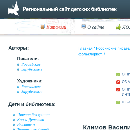
Каталоги
О сайте
ЛО
Авторы:
Главная
/
Российские писате
фольклорист.
/
Писатели:
Российские
Зарубежные
О П
Художники:
ОБ 
Российские
О П
Зарубежные
ИНТ
ЮБИ
Дети и библиотека:
Чтение без границ
Книги Детства
Выставки
Климов Василий
Творчество детей