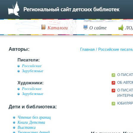
Каталоги
О сайте
ЛО
Авторы:
Главная
/
Российские писате
Писатели:
Российские
Зарубежные
О ПИСА
Художники:
ОБ АВТО
Российские
О ПИСАТ
Зарубежные
ИНТЕРН
ЮБИЛЯР 
Дети и библиотека:
Чтение без границ
Книги Детства
Выставки
Творчество детей