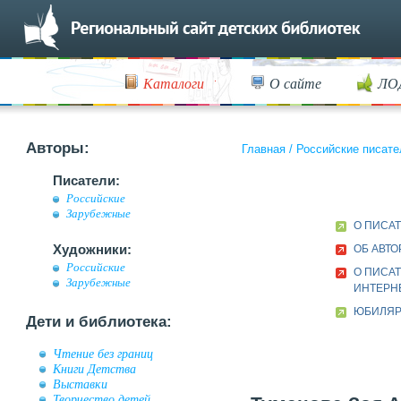
Каталоги
О сайте
ЛО
Авторы:
Главная
/
Российские писате
Писатели:
Российские
Зарубежные
О ПИСА
Художники:
ОБ АВТО
Российские
О ПИСАТ
Зарубежные
ИНТЕРН
ЮБИЛЯР 
Дети и библиотека:
Чтение без границ
Книги Детства
Выставки
Творчество детей