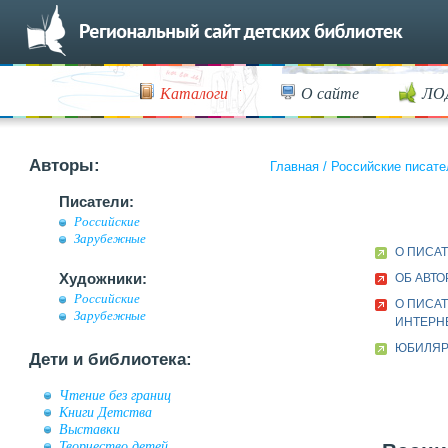
Каталоги
О сайте
ЛО
Авторы:
Главная
/
Российские писате
Писатели:
Российские
Зарубежные
О ПИСА
Художники:
ОБ АВТО
Российские
О ПИСАТ
Зарубежные
ИНТЕРН
ЮБИЛЯР 
Дети и библиотека:
Чтение без границ
Книги Детства
Выставки
Творчество детей