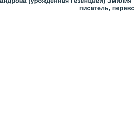
андрова (урождённая Гезенцвей) Эмилия Б
писатель, перев