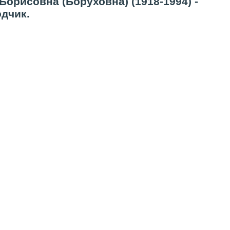
орисовна (Боруховна) (1918-1994) -
одчик.