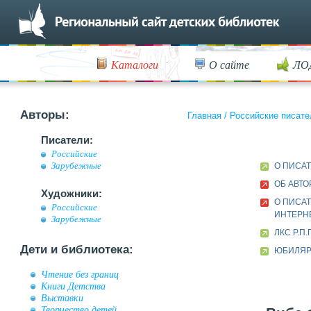
Каталоги
О сайте
ЛО
Авторы:
Главная
/
Российские писате
Писатели:
Российские
Зарубежные
О ПИСА
ОБ АВТО
Художники:
О ПИСАТ
Российские
ИНТЕРН
Зарубежные
ЛКС Р.П
Дети и библиотека:
ЮБИЛЯР 
Чтение без границ
Книги Детства
Выставки
Творчество детей