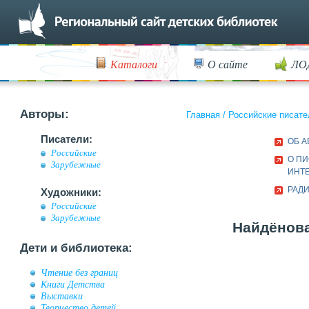
Каталоги
О сайте
ЛО
Авторы:
Главная
/
Российские писате
Писатели:
ОБ А
Российские
О ПИ
Зарубежные
ИНТ
РАД
Художники:
Российские
Зарубежные
Найдёнова
Дети и библиотека:
Чтение без границ
Книги Детства
Выставки
Творчество детей