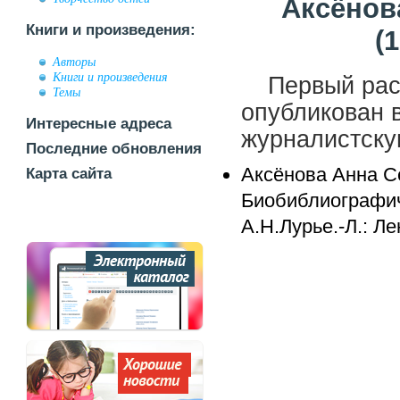
Аксёнов
Книги и произведения:
(
Авторы
Книги и произведения
Первый рас
Темы
опубликован в
Интересные адреса
журналистску
Последние обновления
Аксёнова Анна С
Карта сайта
Биобиблиографиче
А.Н.Лурье.-Л.: Ле