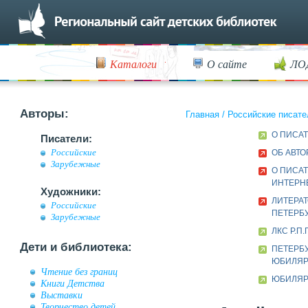
Каталоги
О сайте
ЛО
Авторы:
Главная
/
Российские писате
О ПИСА
Писатели:
Российские
ОБ АВТО
Зарубежные
О ПИСАТ
ИНТЕРН
Художники:
ЛИТЕРАТ
Российские
ПЕТЕРБУ
Зарубежные
ЛКС Р.П
Дети и библиотека:
ПЕТЕРБ
ЮБИЛЯ
Чтение без границ
ЮБИЛЯР 
Книги Детства
Выставки
Творчество детей