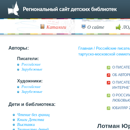
Каталоги
О сайте
ЛО
Авторы:
Главная
/
Российские писате
тартуско-московской семиот
Писатели:
Российские
О ПИСАТ
Зарубежные
ОБ АВТОР
Художники:
О ПИСАТЕ
Российские
ИНТЕРНЕ
Зарубежные
О РОССИ
ЛЮБОВЬЮ 
Дети и библиотека:
ЮБИЛЯР 2
Чтение без границ
Книги Детства
Выставки
Лотман Юр
Творчество детей