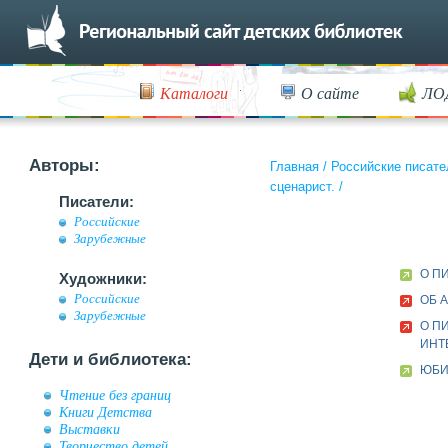
Каталоги
О сайте
ЛО
Авторы:
Главная
/
Российские писате
сценарист.
/
Писатели:
Российские
Зарубежные
О П
Художники:
Российские
ОБ 
Зарубежные
О П
ИНТ
Дети и библиотека:
ЮБИ
Чтение без границ
Книги Детства
Выставки
Творчество детей