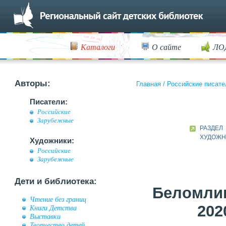
Каталоги
О сайте
ЛО
Авторы:
Главная
/
Российские писате
Писатели:
Российские
Зарубежные
РАЗДЕЛ
ХУДОЖН
Художники:
Российские
Зарубежные
Дети и библиотека:
Беломлин
Чтение без границ
202
Книги Детства
Выставки
Творчество детей