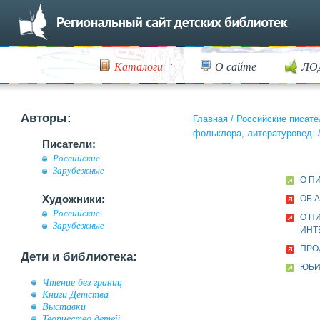
Каталоги
О сайте
ЛО
Авторы:
Главная
/
Российские писате
фольклора, литературовед.
Писатели:
Российские
Зарубежные
О П
Художники:
ОБ 
Российские
О П
Зарубежные
ИНТ
ПРО
Дети и библиотека:
ЮБИ
Чтение без границ
Книги Детства
Выставки
Творчество детей