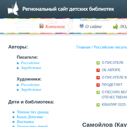
Каталоги
О сайте
ЛО
Авторы:
Главная
/
Российские писате
Писатели:
О ПИСАТЕЛЕ
Российские
Зарубежные
ОБ АВТОРЕ
О ПИСАТЕЛЕ 
Художники:
Российские
ПРОДЕТЛИТ
Зарубежные
О ПЕСНЯХ ВЕ
ОТЕЧЕСТВЕН
Дети и библиотека:
ЮБИЛЯР 2025
Чтение без границ
Книги Детства
Выставки
Самойлов (Кау
Творчество детей