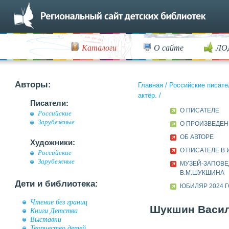
Каталоги
О сайте
ЛО
Авторы:
Главная
/
Российские писате
актёр.
/
Писатели:
О ПИСАТЕЛЕ
Российские
Зарубежные
О ПРОИЗВЕДЕ
ОБ АВТОРЕ
Художники:
О ПИСАТЕЛЕ В
Российские
Зарубежные
МУЗЕЙ-ЗАПОВ
В.М.ШУКШИНА
Дети и библиотека:
ЮБИЛЯР 2024 
Чтение без границ
Шукшин Васили
Книги Детства
Выставки
Творчество детей