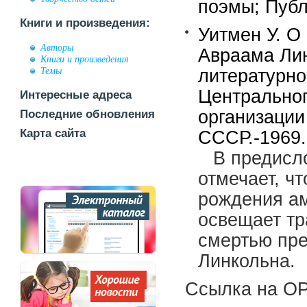
поэмы; Публ
Книги и произведения:
Уитмен У. О 
Авторы
Авраама Лин
Книги и произведения
Темы
литературн
Центральног
Интересные адреса
организации
Последние обновления
Карта сайта
СССР.-1969.
В предисл
отмечает, чт
рождения ам
освещает тр
смертью пр
Линкольна.
Ссылка на OP