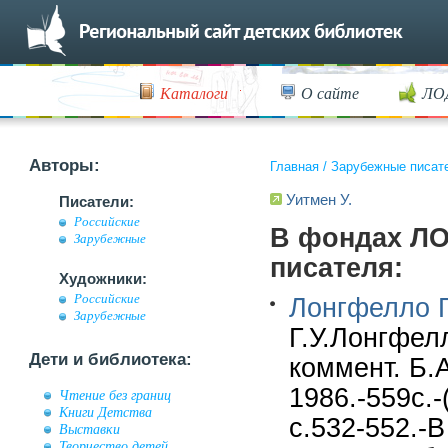
Каталоги
О сайте
ЛО
Авторы:
Главная
/
Зарубежные писат
Уитмен У.
Писатели:
Российские
В фондах ЛО
Зарубежные
писателя:
Художники:
Российские
Лонгфелло Г
Зарубежные
Г.У.Лонгфелл
Дети и библиотека:
коммент. Б.А
1986.-559с.
Чтение без границ
Книги Детства
с.532-552.-
Выставки
Творчество детей