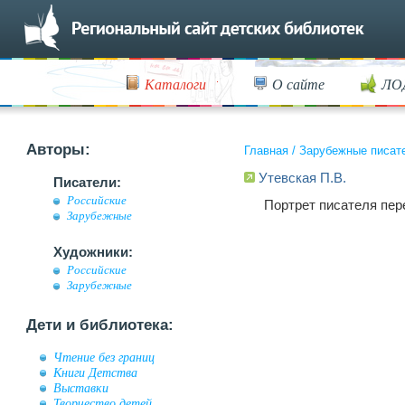
Каталоги
О сайте
ЛО
Авторы:
Главная
/
Зарубежные писат
Утевская П.В.
Писатели:
Российские
Портрет писателя пер
Зарубежные
Художники:
Российские
Зарубежные
Дети и библиотека:
Чтение без границ
Книги Детства
Выставки
Творчество детей