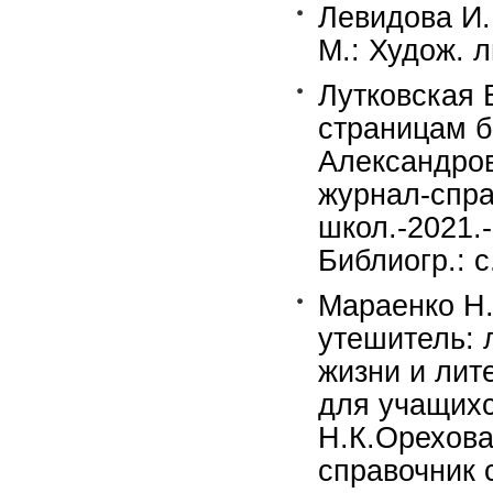
Левидова И.
М.: Худож. ли
Лутковская 
страницам б
Александров
журнал-спра
школ.-2021.-
Библиогр.: с
Мараенко Н.
утешитель: 
жизни и лит
для учащихс
Н.К.Орехова
справочник 