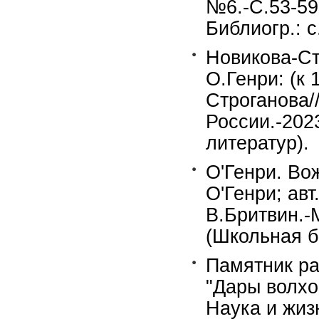
№6.-С.53-59
Библиогр.: с
Новикова-Ст
О.Генри: (к 
Строганова/
России.-202
литератур).
О'Генри. Вож
О'Генри; авт
В.Бритвин.-М
(Школьная б
Памятник ра
"Дары волхо
Наука и жиз