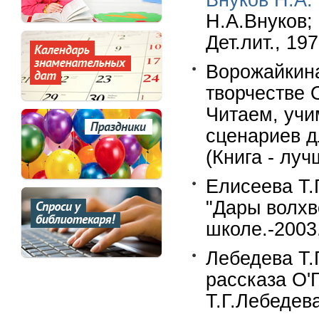
Внуков Н.А.
Н.А.Внуков; 
Дет.лит., 197
Ворожайкина
творчестве 
Читаем, учи
сценариев д
(Книга - луч
Елисеева Т.
"Дары волхво
школе.-2003
Лебедева Т.
рассказа О'Г
Т.Г.Лебедева