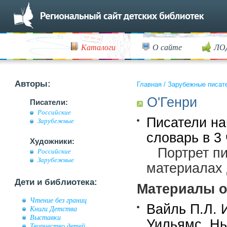
Каталоги
О сайте
ЛО
Авторы:
Главная
/
Зарубежные писат
О'Генри
Писатели:
Российские
Писатели на
Зарубежные
словарь в 3 
Художники:
Портрет п
Российские
Зарубежные
материалах 
Дети и библиотека:
Материалы о
Чтение без границ
Вайль П.Л. 
Книги Детства
Выставки
Уильямс, Нь
Творчество детей