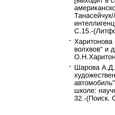
[выходит в 
американско
Танасейчук/
интеллигенц
С.15.-(Литф
Харитонова 
волхвов" и д
О.Н.Харитон
Шарова А.Д.
художествен
автомобиль"
школе: науч
32.-(Поиск. 