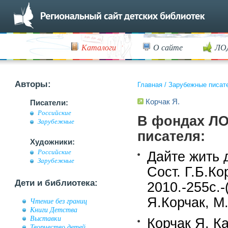
Каталоги
О сайте
ЛО
Авторы:
Главная
/
Зарубежные писат
Корчак Я.
Писатели:
Российские
В фондах ЛО
Зарубежные
писателя:
Художники:
Российские
Дайте жить 
Зарубежные
Сост. Г.Б.Ко
Дети и библиотека:
2010.-255с.-
Я.Корчак, М
Чтение без границ
Книги Детства
Выставки
Корчак Я. К
Творчество детей