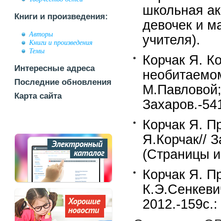
школьная ак
Книги и произведения:
девочек и м
Авторы
учителя).
Книги и произведения
Темы
Корчак Я. К
Интересные адреса
необитаемом 
Последние обновления
М.Павловой;
Карта сайта
Захаров.-541
Корчак Я. П
Я.Корчак// З
(Страницы и
Корчак Я. Пр
К.Э.Сенкеви
2012.-159c.: