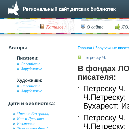
Каталоги
О сайте
ЛО
Авторы:
Главная
/
Зарубежные писат
Петреску Ч.
Писатели:
Российские
В фондах ЛО
Зарубежные
писателя:
Художники:
Российские
Петреску Ч.
Зарубежные
Ч.Петреску;
Дети и библиотека:
Бухарест: И
Чтение без границ
Петреску Ч.
Книги Детства
Выставки
Ч.Петреску;
Творчество детей