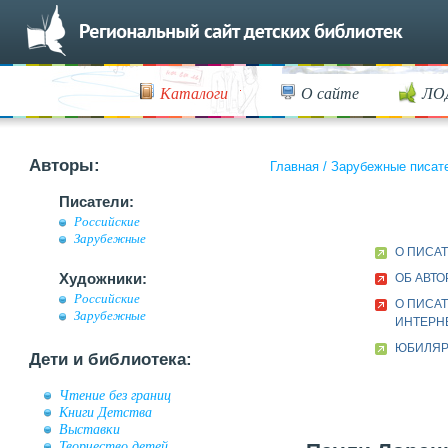
Каталоги
О сайте
ЛО
Авторы:
Главная
/
Зарубежные писат
Писатели:
Российские
Зарубежные
О ПИСА
Художники:
ОБ АВТО
Российские
О ПИСАТ
Зарубежные
ИНТЕРН
ЮБИЛЯР 
Дети и библиотека:
Чтение без границ
Книги Детства
Выставки
Творчество детей