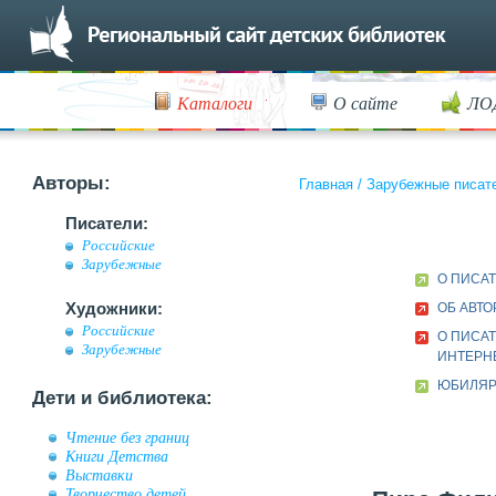
Каталоги
О сайте
ЛО
Авторы:
Главная
/
Зарубежные писат
Писатели:
Российские
Зарубежные
О ПИСА
Художники:
ОБ АВТО
Российские
О ПИСАТ
Зарубежные
ИНТЕРН
ЮБИЛЯР 
Дети и библиотека:
Чтение без границ
Книги Детства
Выставки
Творчество детей