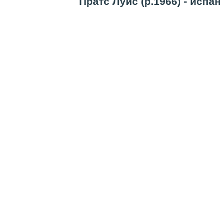
Пратс Луис (р.1966) - испа