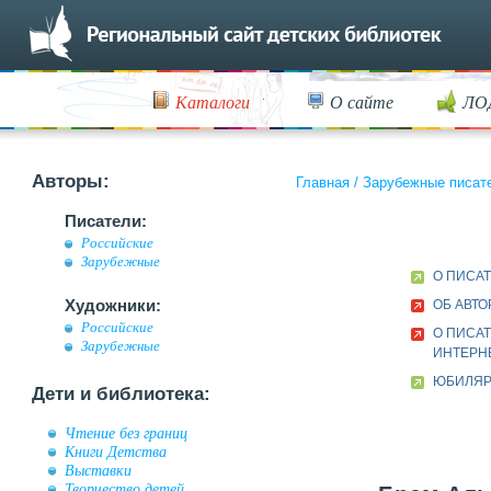
Каталоги
О сайте
ЛО
Авторы:
Главная
/
Зарубежные писат
Писатели:
Российские
Зарубежные
О ПИСА
Художники:
ОБ АВТО
Российские
О ПИСАТ
Зарубежные
ИНТЕРН
ЮБИЛЯР 
Дети и библиотека:
Чтение без границ
Книги Детства
Выставки
Творчество детей