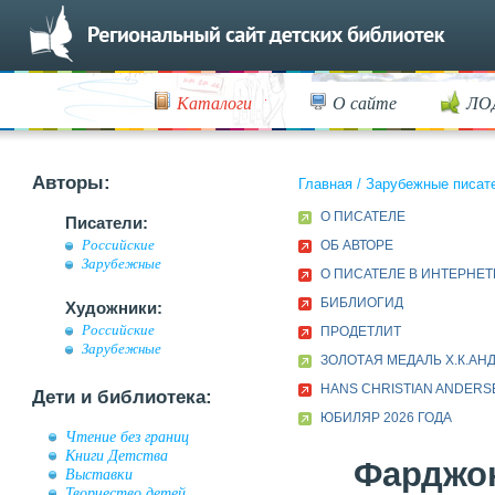
Каталоги
О сайте
ЛО
Авторы:
Главная
/
Зарубежные писат
О ПИСАТЕЛЕ
Писатели:
Российские
ОБ АВТОРЕ
Зарубежные
О ПИСАТЕЛЕ В ИНТЕРНЕТ
БИБЛИОГИД
Художники:
Российские
ПРОДЕТЛИТ
Зарубежные
ЗОЛОТАЯ МЕДАЛЬ Х.К.АН
HANS CHRISTIAN ANDER
Дети и библиотека:
ЮБИЛЯР 2026 ГОДА
Чтение без границ
Книги Детства
Фарджон
Выставки
Творчество детей