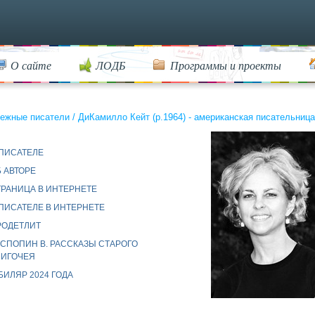
О сайте
ЛОДБ
Программы и проекты
ежные писатели
/
ДиКамилло Кейт (р.1964) - американская писательница
 ПИСАТЕЛЕ
 АВТОРЕ
ТРАНИЦА В ИНТЕРНЕТЕ
ПИСАТЕЛЕ В ИНТЕРНЕТЕ
РОДЕТЛИТ
АСПОПИН В. РАССКАЗЫ СТАРОГО
НИГОЧЕЯ
ИЛЯР 2024 ГОДА