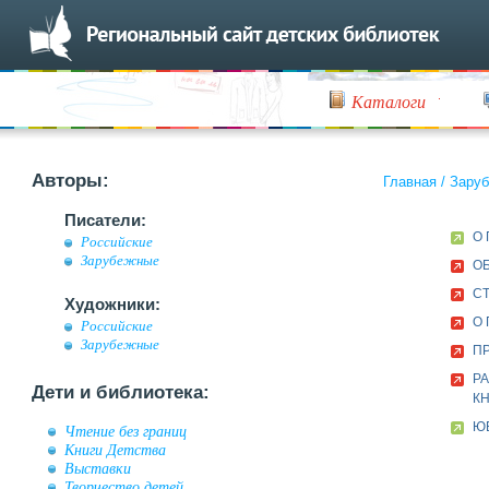
Каталоги
Авторы:
Главная
/
Заруб
Писатели:
О
Российские
Зарубежные
ОБ
С
Художники:
О 
Российские
Зарубежные
П
Р
Дети и библиотека:
К
ЮБ
Чтение без границ
Книги Детства
Выставки
Творчество детей