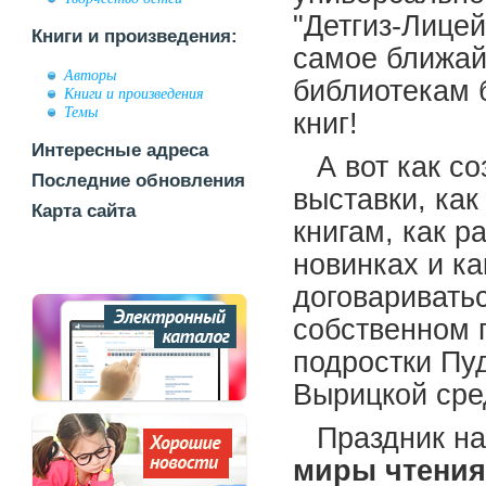
"Детгиз-Лицей"
Книги и произведения:
самое ближай
Авторы
библиотекам 
Книги и произведения
Темы
книг!
Интересные адреса
А вот как с
Последние обновления
выставки, ка
Карта сайта
книгам, как р
новинках и ка
договаривать
собственном 
подростки Пу
Вырицкой сре
Праздник на
миры чтения