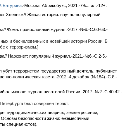
А.Батурина
.-Москва: Абрикобукс, 2021.-79c.: ил.-12+.
ег Хлевнюк// Живая история: научно-популярный
// Фома: православный журнал.-2017.-№9.-С.60-63.-
бных и бесчеловечных в новейшей истории России. В
бе с терроризмом.]
а// Нарконет: популярный журнал.-2021.-№6.-С.2-5.-
ыл убит террористом государственный деятель, публицист
енно-политическая газета.-2012.-4 декабря (№184).-С.8.-
й альманах: журнал писателей России.-2017.-№2.-С.40-42.-
-Петербурга был совершен теракт.
ре, гидродинамических авариях, землетрясении,
Ж. Основы безопасности жизни: ежемесячный
ты специалистов).