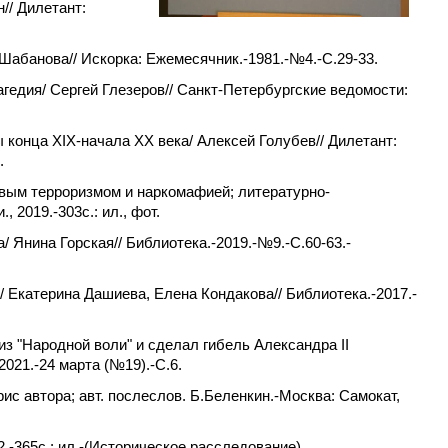
// Дилетант:
Шабанова// Искорка: Ежемесячник.-1981.-№4.-С.29-33.
гедия/ Сергей Глезеров// Санкт-Петербургские ведомости:
ы конца XIX-начала XX века/ Алексей Голубев// Дилетант:
.
овым терроризмом и наркомафией; литературно-
 2019.-303c.: ил., фот.
 Янина Горская// Библиотека.-2019.-№9.-С.60-63.-
Екатерина Дашиева, Елена Кондакова// Библиотека.-2017.-
з "Народной воли" и сделал гибель Александра II
021.-24 марта (№19).-С.6.
 рис автора; авт. послеслов. Б.Беленкин.-Москва: Самокат,
.-365с.: ил.-(Историческое расследование).