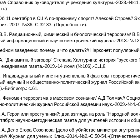
а// Справочник руководителя учреждения культуры.-2023.-№11.
ть).
Об 11 сентября в США по-прежнему спорят/ Алексей Строев// 
ик.-2007.-№36.-С.32-33.-(Подробности).
В.В. Радиационный, химический и биологический терроризм/ В.
й информационный и научно-методический журнал.-2013.-№12.-С.
чебном заведении: почему и что делать?// Нарконет: популярный 
А. "Динамитный заговор" Степана Халтурина: история "русского 
 ежедневная газета.-2019.-14 июня (№106).-С.1,8.
. Индивидуальный и институциональный факторы террористичес
й научный и общественно-политический журнал Российской ака
.-Библиогр.: с.61.
. Феномен терроризма в массовом сознании/ А.Д.Толмач// Соци
о-политический журнал Российской академии наук.-2009.-№4.-С
.А. Герои или преступники?: два взгляда на роль "Народной воли
тября: научно-методическая газета для учителей истории и обще
.А. Дело Егора Созонова: [дело об убийстве министра внутренн
ий// Журнал для ученых Клио.-2014.-№2.-С.50-54.-(Отечественная