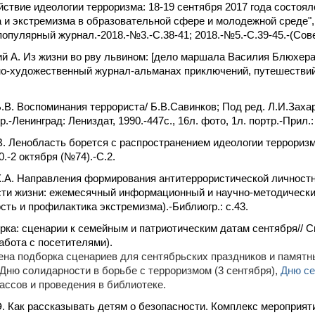
ствие идеологии терроризма: 18-19 сентября 2017 года состоя
 и экстремизма в образовательной сфере и молодежной среде"
популярный журнал.-2018.-№3.-С.38-41; 2018.-№5.-С.39-45.-(Со
й А. Из жизни во рву львином: [дело маршала Василия Блюхера
о-художественный журнал-альманах приключений, путешествий, 
.В. Воспоминания террориста/ Б.В.Савинков; Под ред. Л.И.Захаров
.-Ленинград: Лениздат, 1990.-447с., 16л. фото, 1л. портр.-Прил.: 
. Ленобласть борется с распространением идеологии терроризм
0.-2 октября (№74).-С.2.
.А. Направления формирования антитеррористической личностн
ти жизни: ежемесячный информационный и научно-методический
ть и профилактика экстремизма).-Библиогр.: с.43.
ка: сценарии к семейным и патриотическим датам сентября// С
Работа с посетителями).
на подборка сценариев для сентябрьских праздников и памятн
 Дню солидарности в борьбе с терроризмом (3 сентября),
Дню се
ассов и проведения в библиотеке.
. Как рассказывать детям о безопасности. Комплекс мероприят