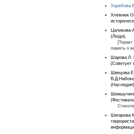
Харебова В
Хлевнюк О.
историческ
Цаликова-А
(Люди).
[Теракт
память о ж
Шарова Л. 
(Советует 
Швецова Е.
В.Д.Набоко
(Наследие)
Шемшученко
(Фестиваль
Стихотв
Шигарова М
террористи
информацио