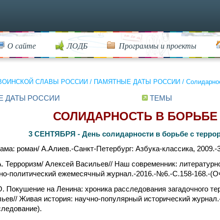
О сайте
ЛОДБ
Программы и проекты
ВОИНСКОЙ СЛАВЫ РОССИИ
/
ПАМЯТНЫЕ ДАТЫ РОССИИ
/
Солидарнос
Е ДАТЫ РОССИИ
ТЕМЫ
СОЛИДАРНОСТЬ В БОРЬБЕ
3 СЕНТЯБРЯ - День солидарности в борьбе с терро
ама: роман/ А.Алиев.-Санкт-Петербург: Азбука-классика, 2009.-3
. Терроризм/ Алексей Васильев// Наш современник: литератур
о-политический ежемесячный журнал.-2016.-№6.-С.158-168.-(Оч
. Покушение на Ленина: хроника расследования загадочного тер
ьев// Живая история: научно-популярный исторический журнал.-
ледование).