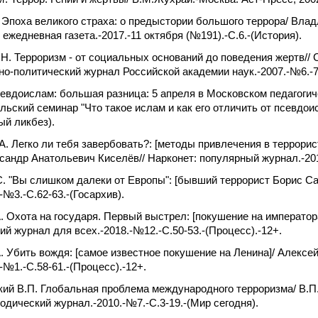
 Эпоха великого страха: о предыстории большого террора/ Вла
 ежедневная газета.-2017.-11 октября (№191).-С.6.-(История).
Н. Терроризм - от социальных оснований до поведения жертв//
о-политический журнал Российской академии наук.-2007.-№6.-78-
евдоислам: большая разница: 5 апреля в Московском педагоги
льский семинар "Что такое ислам и как его отличить от псевдои
ый ликбез).
А. Легко ли тебя завербовать?: [методы привлечения в террорис
ксандр Анатольевич Киселёв// Нарконет: популярный журнал.-201
. "Вы слишком далеки от Европы": [бывший террорист Борис Са
-№3.-С.62-63.-(Госархив).
. Охота на государя. Первый выстрел: [покушение на императора
ий журнал для всех.-2018.-№12.-С.50-53.-(Процесс).-12+.
. Убить вождя: [самое известное покушение на Ленина]/ Алексе
.-№1.-С.58-61.-(Процесс).-12+.
ий В.П. Глобальная проблема международного терроризма/ В.П.
одический журнал.-2010.-№7.-С.3-19.-(Мир сегодня).