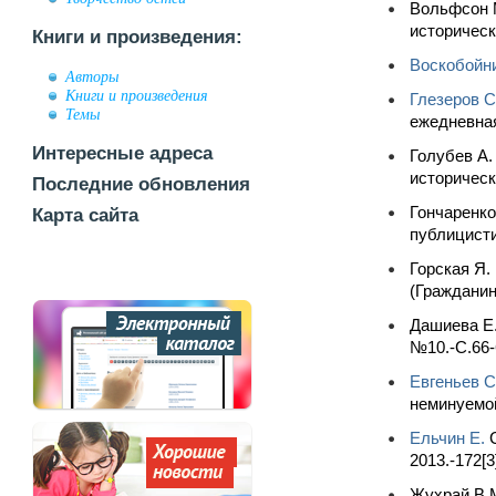
Вольфсон М
историческ
Книги и произведения:
Воскобойни
Авторы
Книги и произведения
Глезеров С
Темы
ежедневная
Интересные адреса
Голубев А.
историческ
Последние обновления
Гончаренко
Карта сайта
публицистич
Горская Я.
(Гражданин
Дашиева Е.
№10.-С.66-
Евгеньев С
неминуемой
Ельчин Е.
С
2013.-172[3]
Жухрай В.М