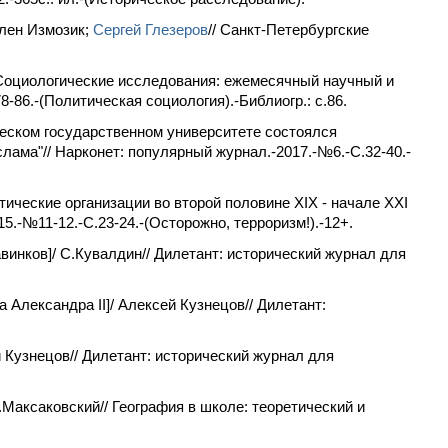
длен Измозик;
Сергей Глезеров
// Санкт-Петербургские
 Социологические исследования: ежемесячный научный и
86.-(Политическая социология).-Библиогр.: с.86.
ческом государственном университете состоялся
слама"// Нарконет: популярный журнал.-2017.-№6.-С.32-40.-
тические организации во второй половине XIX - начале XXI
5.-№11-12.-С.23-24.-(Осторожно, терроризм!).-12+.
винков]/ С.Кувалдин// Дилетант: исторический журнал для
 Александра II]/ Алексей Кузнецов// Дилетант:
й Кузнецов// Дилетант: исторический журнал для
Максаковский// География в школе: теоретический и