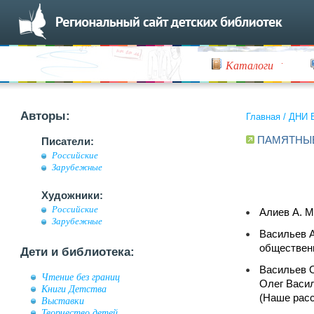
Каталоги
Авторы:
Главная
/
ДНИ 
ПАМЯТНЫ
Писатели:
Российские
Зарубежные
Художники:
Российские
Алиев А. М
Зарубежные
Васильев А
общественн
Дети и библиотека:
Васильев О
Чтение без границ
Олег Васил
Книги Детства
(Наше расс
Выставки
Творчество детей