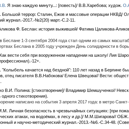
.В.
Я знаю каждую минуту...: [повесть]/ В.В.Харебова; худож.
О.
 Большой террор: Сталин, Ежов и массовые операции НКВД/ Ол
ий журнал.-2017.-№2(20) март.-С.2-11.
ликова Ф. Беслан: история выжившей/ Фатима Цаликова-Аликова
 в Беслане 1-3 сентября 2004 года стал одним из самых масшта
ертвах Беслана в 2005 году учрежден День солидарности в борь
Как вести себя при вооруженном нападении на школу/ Лия Шаров
профессионал).-12+.
 "Колыбель качается над бездной": 110 лет назад в Берлине б
в, отец писателя В.В.Набокова/ Елена Швецова// Вести: обществ
.
 В.И. Полина: [стихотворение]/ Владимир Шемшученко// Невски
 одного стихотворения).
орение написано на события 3 апреля 2017 года: в метро Санкт
.М. Личная безопасность в чрезвычайных ситуациях: [при пожа
ческих атаках, на водоёмах, в лесу и др.]/ М.М.Шигарова// ОБ
нный и научно-методический журнал.-2013.-№6.-С.34-48. (Сове