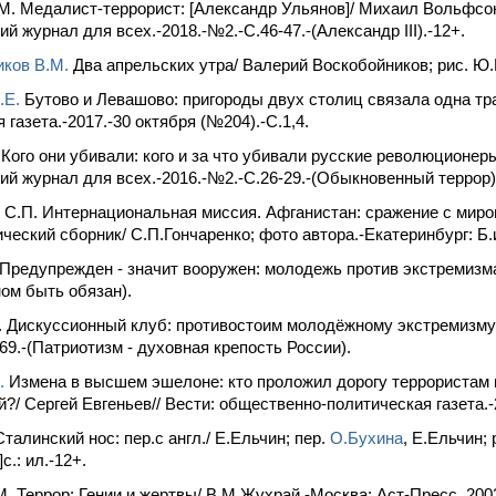
. Медалист-террорист: [Александр Ульянов]/ Михаил Вольфсон
ий журнал для всех.-2018.-№2.-С.46-47.-(Александр III).-12+.
ков В.М.
Два апрельских утра/ Валерий Воскобойников; рис. Ю.
.Е.
Бутово и Левашово: пригороды двух столиц связала одна тра
 газета.-2017.-30 октября (№204).-С.1,4.
 Кого они убивали: кого и за что убивали русские революционер
ий журнал для всех.-2016.-№2.-С.26-29.-(Обыкновенный террор)
 С.П. Интернациональная миссия. Афганистан: сражение с мир
еский сборник/ С.П.Гончаренко; фото автора.-Екатеринбург: Б.и.,
 Предупрежден - значит вооружен: молодежь против экстремизма/
ом быть обязан).
 Дискуссионный клуб: противостоим молодёжному экстремизму/ 
69.-(Патриотизм - духовная крепость России).
.
Измена в высшем эшелоне: кто проложил дорогу террористам и
?/ Сергей Евгеньев// Вести: общественно-политическая газета.-2
талинский нос: пер.с англ./ Е.Ельчин; пер.
О.Бухина
, Е.Ельчин;
c.: ил.-12+.
. Террор: Гении и жертвы/ В.М.Жухрай.-Москва: Аст-Пресс, 2002