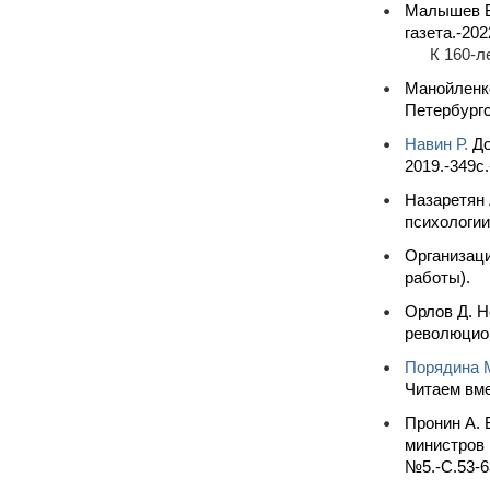
Малышев В.
газета.-20
К 160-л
Манойленко
Петербургс
Навин Р.
До
2019.-349c.
Назаретян 
психологии
Организаци
работы).
Орлов Д. Н
революцион
Порядина 
Читаем вме
Пронин А. 
министров 
№5.-С.53-6