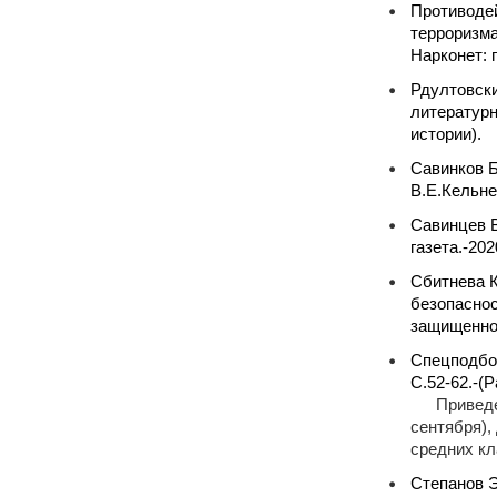
Противодей
терроризма
Нарконет: 
Рдултовски
литературн
истории).
Савинков Б
В.Е.Кельнер
Савинцев В
газета.-202
Сбитнева К
безопаснос
защищеннос
Спецподбор
С.52-62.-(
Приведе
сентября),
средних кл
Степанов Э