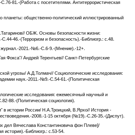
-С.76-81.-(Работа с посетителями. Антитеррористическая
Эхо планеты: общественно-политический иллюстрированный
В.Татаринов// ОБЖ. Основы безопасности жизни:
44-46.-(Терроризм и безопасность).-Библиогр.: с.48.
журнал.-2021.-№6.-С.6-9.-(Мнение).-12+.
Гая Фокса"/ Андрей Терентьев// Санкт-Петербургские
кой угрозы/ А.Д.Толмач// Социологические исследования:
демии наук.-2011.-№9.-С.54-61.-(Политическая
ологические исследования: ежемесячный научный и
.82-88.-(Политическая социология).
" в истории России/ Н.А.Троицкий, В.Ярхо// История -
ствоведения.-2008.-1-15 октября (№19).-С.26-35.-(Диспут).
их дел Вячеслава Константиновича фон Плеве]/
 история).-Библиогр.: с.53-54.