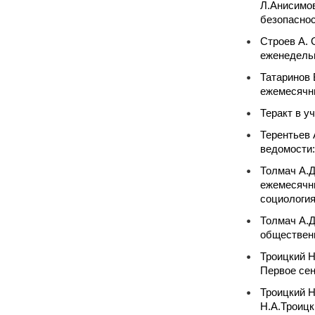
Л.Анисимов
безопаснос
Строев А. 
еженедельн
Татаринов 
ежемесячны
Теракт в у
Терентьев 
ведомости:
Толмач А.Д
ежемесячны
социология)
Толмач А.Д
общественн
Троицкий Н
Первое сен
Троицкий Н
Н.А.Троицк