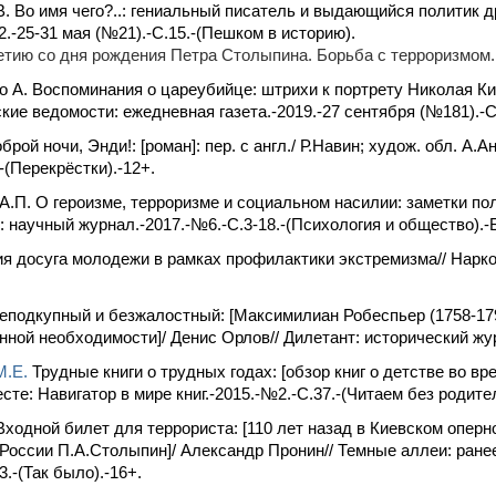
 Во имя чего?..: гениальный писатель и выдающийся политик д
22.-25-31 мая (№21).-С.15.-(Пешком в историю).
етию со дня рождения Петра Столыпина. Борьба с терроризмом
 А. Воспоминания о цареубийце: штрихи к портрету Николая К
кие ведомости: ежедневная газета.-2019.-27 сентября (№181).-С
брой ночи, Энди!: [роман]: пер. с англ./ Р.Навин; худож. обл. А
-(Перекрёстки).-12+.
А.П. О героизме, терроризме и социальном насилии: заметки по
: научный журнал.-2017.-№6.-С.3-18.-(Психология и общество).-Б
я досуга молодежи в рамках профилактики экстремизма// Нарко
еподкупный и безжалостный: [Максимилиан Робеспьер (1758-179
ной необходимости]/ Денис Орлов// Дилетант: исторический журн
М.Е.
Трудные книги о трудных годах: [обзор книг о детстве во вр
сте: Навигатор в мире книг.-2015.-№2.-С.37.-(Читаем без родите
Входной билет для террориста: [110 лет назад в Киевском опер
России П.А.Столыпин]/ Александр Пронин// Темные аллеи: ранее
3.-(Так было).-16+.