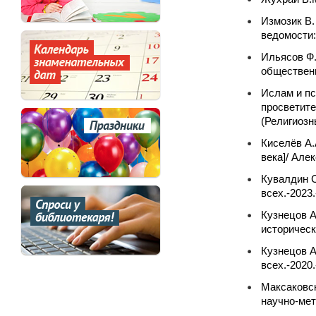
Измозик В.
ведомости:
Ильясов Ф.
общественн
Ислам и пс
просветите
(Религиозн
Киселёв А.
века]/ Але
Кувалдин С
всех.-2023.
Кузнецов А
историческ
Кузнецов А
всех.-2020
Максаковск
научно-мет