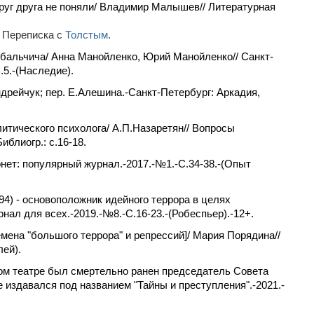
руг друга не поняли/ Владимир Малышев// Литературная
. Переписка с
Толстым
.
ибальчича/ Анна Манойленко, Юрий Манойленко// Санкт-
.5.-(Наследие).
.Андрейчук; пер. Е.Алешина.-Санкт-Петербург: Аркадия,
литического психолога/ А.П.Назаретян// Вопросы
иблиогр.: с.16-18.
нет: популярный журнал.-2017.-№1.-С.34-38.-(Опыт
4) - основоположник идейного террора в целях
ал для всех.-2019.-№8.-С.16-23.-(Робеспьер).-12+.
емена "большого террора" и репрессий]/ Мария Порядина//
лей).
ном театре был смертельно ранен председатель Совета
 издавался под названием "Тайны и преступления".-2021.-