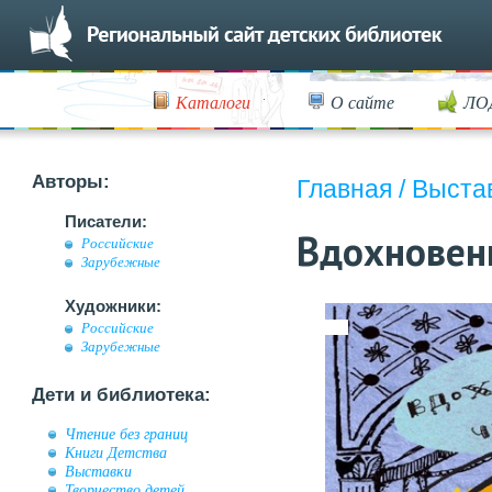
Каталоги
О сайте
ЛО
Авторы:
Главная
/
Выста
Писатели:
Вдохновен
Российские
Зарубежные
Художники:
Российские
Зарубежные
Дети и библиотека:
Чтение без границ
Книги Детства
Выставки
Творчество детей