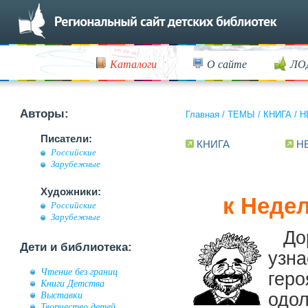
Каталоги
О сайте
ЛО
Авторы:
Главная
/
ТЕМЫ
/
КНИГА
/
Н
Писатели:
КНИГА
Н
Российские
Зарубежные
Художники:
к Неде
Российские
Зарубежные
До
Дети и библиотека:
узна
Чтение без границ
геро
Книги Детства
Выставки
одол
Творчество детей