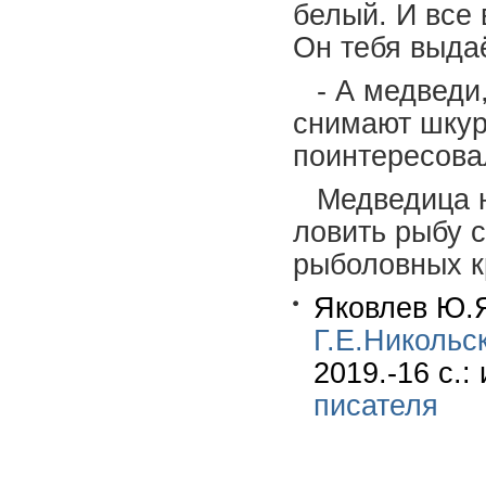
белый. И все 
Он тебя выдаё
- А медведи
снимают шкур
поинтересова
Медведица н
ловить рыбу с
рыболовных к
Яковлев Ю.Я
Г.Е.Никольс
2019.-16 c.
писателя