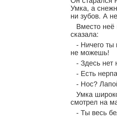
Он старался н
Умка, а снежн
ни зубов. А н
Вместо неё
сказала:
- Ничего ты
не можешь!
- Здесь нет
- Есть нерп
- Нос? Лап
Умка широко
смотрел на ма
- Ты весь бе