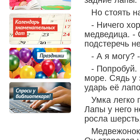
задние лапы.
Но стоять н
- Ничего хо
медведица. - 
подстеречь н
- А я могу?
- Попробуй.
море. Сядь у 
ударь её лапо
Умка легко 
Лапы у него н
росла шерсть,
Медвежонок 