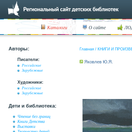
Каталоги
О сайте
ЛО
Авторы:
Главная
/
КНИГИ И ПРОИЗВ
Писатели:
Яковлев Ю.Я.
Российские
Зарубежные
Художники:
Российские
Зарубежные
Дети и библиотека:
Чтение без границ
Книги Детства
Выставки
Творчество детей