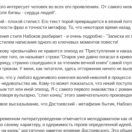
го интересует человек во всех его проявлениях. От самого низм
оле битвы - сердца людей".
й - плохой стилист. Его текст порой превращается в вязкий пот
еткости фраз и точности метафор. То, что некоторое время наз
ения стиля Набоков разбирает - и очень подробно - "Записки и
стилем написания одного из ключевых моментов повести!
кову чрезвычайно не нравится эпизод из "Преступления и наказ
лее того, он называет строки "Огарок уже давно погасал в крив
дницу, странно сошедшихся за чтением вечной книги" самой глу
трюком. У меня, как читателя, здесь отторжения ничего не вызв
о, что у любого вдумчивого книгочея волей-неволей в процессе ч
 недовольство им. Кому-то может показаться, что некий поступо
м тот или иной эпизод. Я с самого первого знакомства с роман
говоря вульгарно, "слил конец" этого замечательного произведе
ивое высказывание, что Достоевский - метафизик бытия, Набоко
ременном литературоведении отмечается мелодраматизм как общ
о своему характеру, и одержимость героев определенной идеей. 
 на казнь" достаточно заметно влияние Достоевского. Это обще