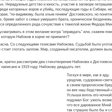
. Нерадужные детство и юность, участие в заговоре петрашевце
среди каторжных воров и убийц, последующие годы в Сибири, не
рая, "по-видимому, была злым гением" Достоевского, но понятно
е, бремя забот о семье умершего брата, хроническое безденежь
ся определенного рода сочувствие к тяжелой жизни Федора Ми
усматривать в этом желание мэтра "оправдать" или, скажем пом
, которую Набоков в корне не приемлет?
ласна. Со следующими тезисами Набокова. Судьбой было угото
 стоит глотать залпом. Мир, созданный писателем, должен вызы
к, кратко рассмотрим два стихотворения Набокова о Достоевск
 написано в 1919 году. Набокову двадцать лет.
Тоскуя в мире, как в аду,
уродлив, судорожно-свет
в своем пророческом бре
он век наш бедственный 
Услыша вопль его ночной
подумал Бог: ужель возм
что все дарованное Мной
так страшно было бы и с