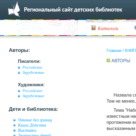
Каталоги
Авторы:
Главная
/
КНИГ
АВТОРЫ
Писатели:
Российские
Зарубежные
Художники:
Российские
Назвала с
Зарубежные
Тем не менее,
Дети и библиотека:
Тема "Наб
известным на
Чтение без границ
протяжении вс
Книги Детства
высказанным 
Выставки
Творчество детей