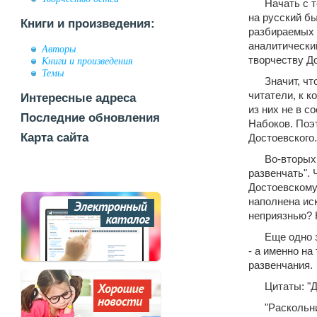
Начать с т
на русский б
Книги и произведения:
разбираемых 
аналитический
Авторы
творчеству До
Книги и произведения
Темы
Значит, чт
читатели, к 
Интересные адреса
из них не в с
Последние обновления
Набоков. Поэ
Карта сайта
Достоевского.
Во-вторых
развенчать". 
Достоевскому.
наполнена ис
неприязнью? Н
Еще одно 
- а именно на
развенчания.
Цитаты: "
"Раскольни