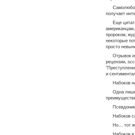
Самолюбов
получает инт
Еще цитат
американцам, 
пророком, жу
некоторые по
просто невыно
Отрывок и
рецензии, эс
"Преступления
и сентимента
Набоков н
Одна лишь
преимуществе
Псевдоним 
Набоков с
Но… тот же
Набоков в