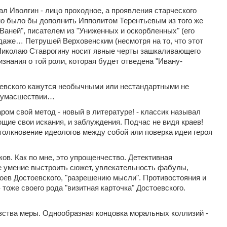
рал Иволгин - лицо проходное, а проявления старческого
но было бы дополнить Ипполитом Терентьевым из того же
"Ваней", писателем из "Униженных и оскорбленных" (его
даже… Петрушей Верховенским (несмотря на то, что этот
 к Николаю Ставрогину носит явные черты зашкаливающего
знания о той роли, которая будет отведена "Ивану-
оевского кажутся необычными или нестандартными не
о сумасшествии…
ром свой метод - новый в литературе! - классик называл
щие свои искания, и заблуждения. Подчас не видя краев!
столкновение идеологов между собой или поверка идеи героя
ов. Как по мне, это упрощенчество. Детективная
е умение выстроить сюжет, увлекательность фабулы,
ероев Достоевского, "разрешению мысли". Противостояния и
тоже своего рода "визитная карточка" Достоевского.
вства меры. Однообразная концовка моральных коллизий -