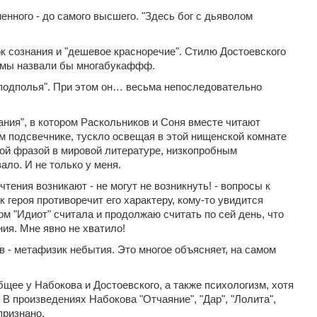
енного - до самого высшего. "Здесь бог с дьяволом
ок сознания и "дешевое красноречие". Стилю Достоевского
ад мы назвали бы многабукаффф.
з подполья". При этом он… весьма непоследовательно
ания", в котором Раскольников и Соня вместе читают
ом подсвечнике, тускло освещая в этой нищенской комнате
пой фразой в мировой литературе, низкопробным
ало. И не только у меня.
тения возникают - не могут не возникнуть! - вопросы к
к героя противоречит его характеру, кому-то увидится
ом "Идиот" считала и продолжаю считать по сей день, что
ния. Мне явно не хватило!
в - метафизик небытия. Это многое объясняет, на самом
ее у Набокова и Достоевского, а также психологизм, хотя
В произведениях Набокова "Отчаяние", "Дар", "Лолита",
признано.