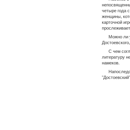
непосвященных
четыре года 
женщины, кото
карточной игр
прослеживает
Можно ли 
Достоевского
С чем сог
литературу не
намеков.
Напоследо
"Достоевский"