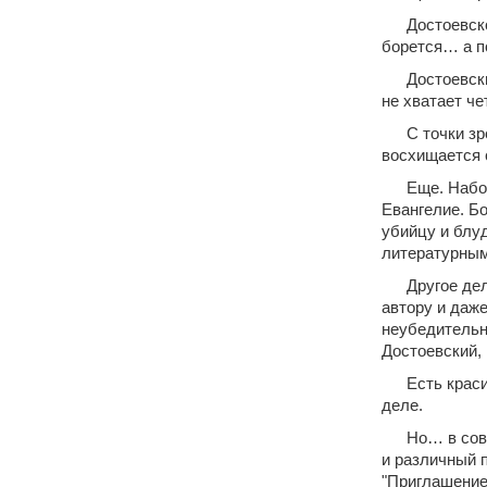
Достоевско
борется… а п
Достоевски
не хватает ч
С точки зр
восхищается 
Еще. Набо
Евангелие. Бо
убийцу и блу
литературным 
Другое дел
автору и даже
неубедительны
Достоевский, 
Есть крас
деле.
Но… в сов
и различный п
"Приглашение