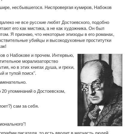
шире, несбывшегося. Ниспровергая кумиров, Набоков
далеко не все русские любят Достоевского, подобно
итают его как мистика, а не как художника. Он был
м. Я признаю, что некоторые эпизоды в его романах,
вствительные убийцы и высокодуховные проститутки
ак!
ов о Набокове и прочем. Интервью,
атительное морализаторство
ия, но в этих книгах душа, и грехи,
й и тупой поиск".
аменательно.
 20 упоминаний о Достоевском,
оет?) сам за себя.
ионального"!
ографии писателя, то есть вводит в матчасть людей