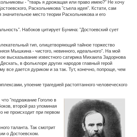
скольниковы - "тварь я дрожащая или право имею?" Не хочу
Достоевского, Раскольникова "съела идея". Кстати, сам
я значительное место теории Раскольникова и его
льность". Набоков цитирует Бунина: "Достоевский сует
влекательный тип, олицетворяющий тайное торжество
князя Мышкина - чистого, невинного, идеального". На мой
лое высказывание известного сатирика Михаила Задорнова
 Дескать, в фольклоре других народов главный герой
у все дается дуриком и за так. Тут, конечно, попроще, чем
плексами, упоение трагедией растоптанного человеческого
, что "подражание Гоголю в
боков, второй раз упоминая
то не происходит при первом
ного таланта. Так смотрит
ции о Достоевском.