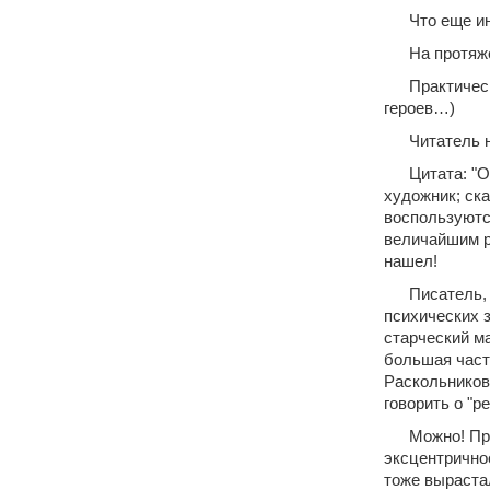
Что еще и
На протяже
Практичес
героев…)
Читатель н
Цитата: "О
художник; ска
воспользуютс
величайшим ру
нашел!
Писатель,
психических 
старческий м
большая часть
Раскольников
говорить о "р
Можно! Про
эксцентричное
тоже выраста