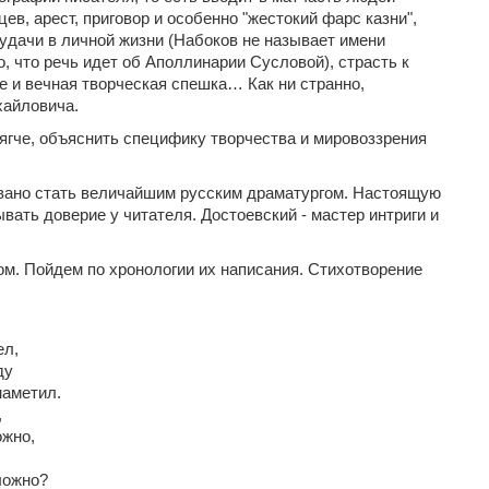
в, арест, приговор и особенно "жестокий фарс казни",
удачи в личной жизни (Набоков не называет имени
, что речь идет об Аполлинарии Сусловой), страсть к
е и вечная творческая спешка… Как ни странно,
хайловича.
ягче, объяснить специфику творчества и мировоззрения
вано стать величайшим русским драматургом. Настоящую
вать доверие у читателя. Достоевский - мастер интриги и
ом. Пойдем по хронологии их написания. Стихотворение
ел,
ду
наметил.
,
ожно,
ложно?