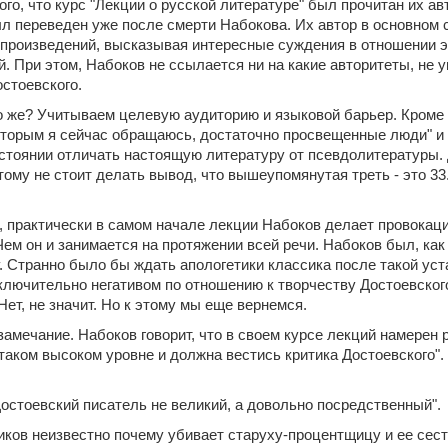
ого, что курс "Лекции о русской литературе" был прочитан их а
ыл переведен уже после смерти Набокова. Их автор в основном 
произведений, высказывая интересные суждения в отношении эт
. При этом, Набоков не ссылается ни на какие авторитеты, не 
стоевского.
о же? Учитываем целевую аудиторию и языковой барьер. Кроме т
которым я сейчас обращаюсь, достаточно просвещенные люди" и 
остоянии отличать настоящую литературу от псевдолитературы. 
тому не стоит делать вывод, что вышеупомянутая треть - это 
, практически в самом начале лекции Набоков делает провокаци
Чем он и занимается на протяжении всей речи. Набоков был, как
 Странно было бы ждать апологетики классика после такой уста
ключительно негативом по отношению к творчеству Достоевского
ет, не значит. Но к этому мы еще вернемся.
замечание. Набоков говорит, что в своем курсе лекций намерен
 таком высоком уровне и должна вестись критика Достоевского". 
Достоевский писатель не великий, а довольно посредственный".
ков неизвестно почему убивает старуху-процентщицу и ее сестру