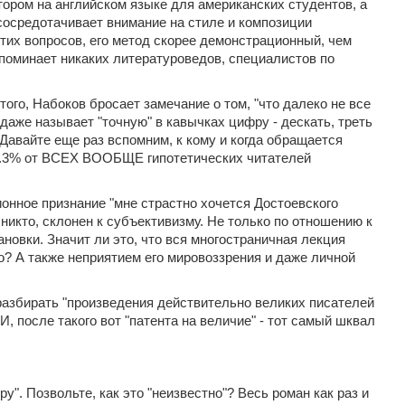
втором на английском языке для американских студентов, а
сосредотачивает внимание на стиле и композиции
их вопросов, его метод скорее демонстрационный, чем
упоминает никаких литературоведов, специалистов по
ого, Набоков бросает замечание о том, "что далеко не все
даже называет "точную" в кавычках цифру - дескать, треть
Давайте еще раз вспомним, к кому и когда обращается
33.3% от ВСЕХ ВООБЩЕ гипотетических читателей
онное признание "мне страстно хочется Достоевского
 никто, склонен к субъективизму. Не только по отношению к
новки. Значит ли это, что вся многостраничная лекция
? А также неприятием его мировоззрения и даже личной
 разбирать "произведения действительно великих писателей
И, после такого вот "патента на величие" - тот самый шквал
". Позвольте, как это "неизвестно"? Весь роман как раз и