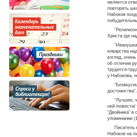
является отве
повторять шко
Набоков позд
побудительн
"Религиоз
Христа где над
"Иванушка
коварства над
взгляд, очен
об отличии ру
трудится-труд
у Набокова, 
"Безвкуси
достоинства".
"Лучшее, ч
ней /повести/
"Двойника" в 
упоминании (1
Писатель к
Набоков на ли