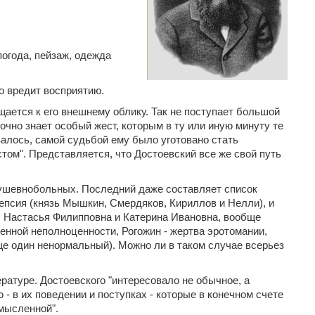
погода, пейзаж, одежда
о вредит восприятию.
щается к его внешнему облику. Так не поступает большой
очно знает особый жест, которым в ту или иную минуту те
алось, самой судьбой ему было уготовано стать
том". Представляется, что Достоевский все же свой путь
душевнобольных. Последний даже составляет список
лепсия (князь Мышкин, Смердяков, Кириллов и Нелли), и
а, Настасья Филипповна и Катерина Ивановна, вообще
енной неполноценности, Рогожин - жертва эротомании,
ще один ненормальный). Можно ли в таком случае всерьез
ературе. Достоевского "интересовало не обычное, а
- в их поведении и поступках - которые в конечном счете
мысленной".