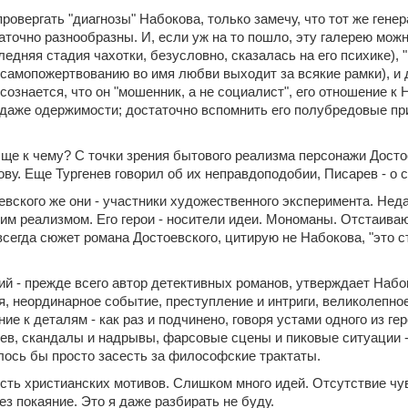
ровергать "диагнозы" Набокова, только замечу, что тот же гене
аточно разнообразны. И, если уж на то пошло, эту галерею мож
ледняя стадия чахотки, безусловно, сказалась на его психике), 
 самопожертвованию во имя любви выходит за всякие рамки), и 
 сознается, что он "мошенник, а не социалист", его отношение
 даже одержимости; достаточно вспомнить его полубредовые при
бще к чему? С точки зрения бытового реализма персонажи Дост
ову. Еще Тургенев говорил об их неправдоподобии, Писарев - 
вского же они - участники художественного эксперимента. Неда
им реализмом. Его герои - носители идеи. Мономаны. Отстаиваю
всегда сюжет романа Достоевского, цитирую не Набокова, "это 
й - прежде всего автор детективных романов, утверждает Набок
, неординарное событие, преступление и интриги, великолепно
ие к деталям - как раз и подчинено, говоря устами одного из г
ев, скандалы и надрывы, фарсовые сцены и пиковые ситуации - 
ось бы просто засесть за философские трактаты.
сть христианских мотивов. Слишком много идей. Отсутствие чу
з покаяние. Это я даже разбирать не буду.