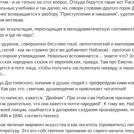
том - и не только на этот вопрос. Откуда берутся такие вот Ра
льные учебники и так далее, но, говоря словами другого героя 
нее возвращается к разбору "Преступления и наказания", уделя
ым мотивам.
ная экзальтация, переходящая в мелодраматическую сентимента
о и где не надо".
-дурачок, совершенно бессовестный, непоэтический и малопри
 силой - как ни странно (все же добавляет Набоков) - прототип 
ь спорное утверждение. Невольно вспоминается… знаете что? З
сских народных сказок от европейских, правда. Там про Емелю.
ится в поте лица, чтобы получить заслуженную награду, а нашем
но…
ца Достоевского, копание в душах людей с префрейдовскими ком
 Как раз это, смягчим, душеведение и привлекает читателей!
то написал, кажется, "Двойник". При этом сам Набоков признает
 так разительно, что она кажется почти пародией". К тому же, На
своей лекции, ошибается в датировке создания произведения, ч
846 и 1840, соответственно).
ак явление мирового искусства и как носитель (проявитель) лич
тературу. Это его собственное признание из самого начала лек