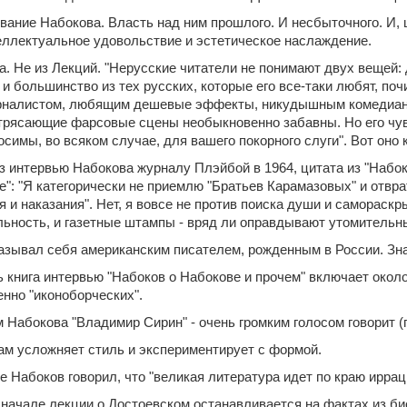
ание Набокова. Власть над ним прошлого. И несбыточного. И, 
еллектуальное удовольствие и эстетическое наслаждение.
а. Не из Лекций. "Нерусские читатели не понимают двух вещей: 
и большинство из тех русских, которые его все-таки любят, поч
рналистом, любящим дешевые эффекты, никудышным комедианто
трясающие фарсовые сцены необыкновенно забавны. Но его чу
симы, во всяком случае, для вашего покорного слуги". Вот оно к
з интервью Набокова журналу Плэйбой в 1964, цитата из "Набок
се": "Я категорически не приемлю "Братьев Карамазовых" и отвр
 и наказания". Нет, я вовсе не против поиска души и самораскрыт
льность, и газетные штампы - вряд ли оправдывают утомительны
азывал себя американским писателем, рожденным в России. Зн
 книга интервью "Набоков о Набокове и прочем" включает около
нно "иконоборческих".
Набокова "Владимир Сирин" - очень громким голосом говорит (п
ам усложняет стиль и экспериментирует с формой.
 Набоков говорил, что "великая литература идет по краю иррац
 начале лекции о Достоевском останавливается на фактах из би