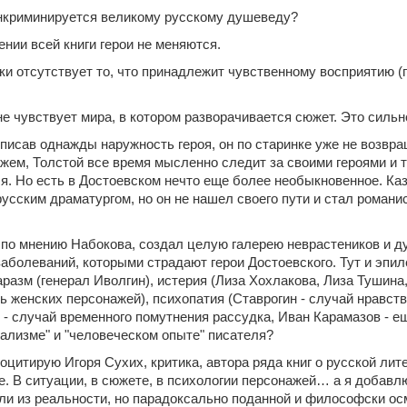
нкриминируется великому русскому душеведу?
нии всей книги герои не меняются.
ки отсутствует то, что принадлежит чувственному восприятию (
е чувствует мира, в котором разворачивается сюжет. Это сильн
писав однажды наружность героя, он по старинке уже не возвра
жем, Толстой все время мысленно следит за своими героями и т
я. Но есть в Достоевском нечто еще более необыкновенное. Каз
сским драматургом, но он не нашел своего пути и стал романис
 по мнению Набокова, создал целую галерею неврастеников и 
заболеваний, которыми страдают герои Достоевского. Тут и эпи
аразм (генерал Иволгин), истерия (Лиза Хохлакова, Лиза Тушин
 женских персонажей), психопатия (Ставрогин - случай нравств
 - случай временного помутнения рассудка, Иван Карамазов - е
еализме" и "человеческом опыте" писателя?
цитирую Игоря Сухих, критика, автора ряда книг о русской лит
. В ситуации, в сюжете, в психологии персонажей… а я добавлю 
ли из реальности, но парадоксально поданной и философски ос