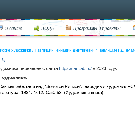
О сайте
ЛОДБ
Программы и проекты
йские художники
/
Павлишин Геннадий Дмитриевич
/
Павлишин Г.Д. (Мат
.Д.
удожника перенесен с сайта
https://fantlab.ru/
в 2023 году.
 художнике:
Как мы работали над "Золотой Ригмой": [народный художник Р
тература.-1984.-№12.-С.50-53.-(Художник и книга).