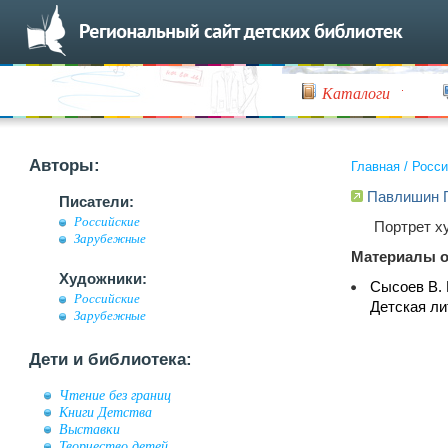
Каталоги
Авторы:
Главная
/
Росси
Павлишин Г
Писатели:
Российские
Портрет х
Зарубежные
Материалы о
Художники:
Сысоев В. 
Российские
Детская ли
Зарубежные
Дети и библиотека:
Чтение без границ
Книги Детства
Выставки
Творчество детей