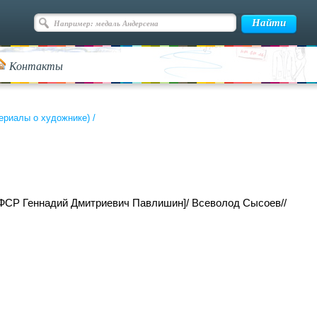
Контакты
ериалы о художнике)
/
СФСР Геннадий Дмитриевич Павлишин]/ Всеволод Сысоев//