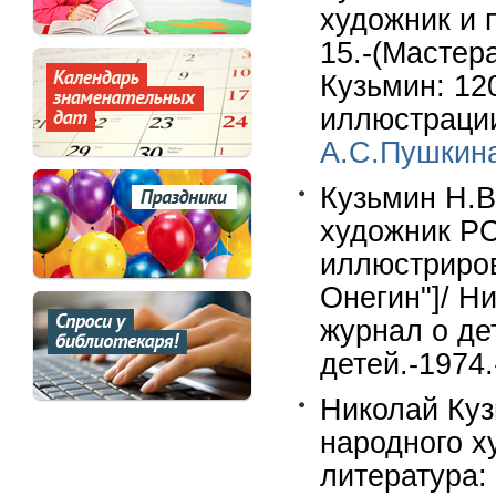
художник и п
15.-(Мастер
Кузьмин: 12
иллюстрации
А.С.Пушкин
Кузьмин Н.В
художник РС
иллюстриро
Онегин"]/ Н
журнал о де
детей.-1974.
Николай Куз
народного х
литература: