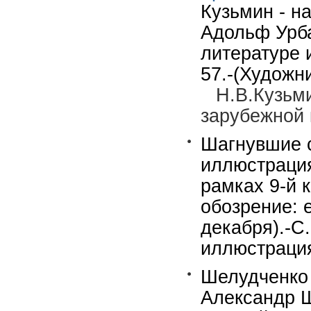
Кузьмин - н
Адольф Урба
литературе 
57.-(Художни
Н.В.Кузьм
зарубежной 
Шагнувшие с
иллюстрация
рамках 9-й к
обозрение: 
декабря).-С
иллюстрация
Шелудченко 
Александр Ш