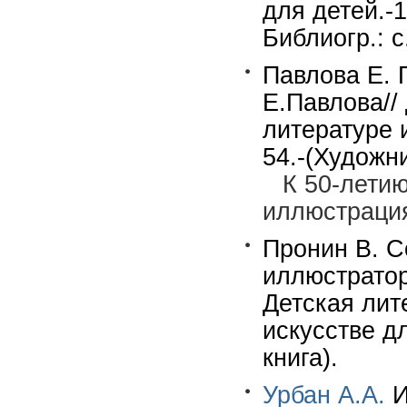
для детей.-
Библиогр.: с
Павлова Е. 
Е.Павлова//
литературе 
54.-(Художни
К 50-летию
иллюстрация
Пронин В. С
иллюстратор
Детская лит
искусстве д
книга).
Урбан А.А.
И