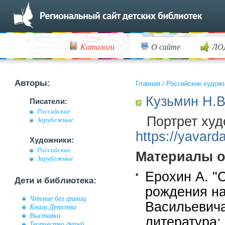
Каталоги
О сайте
ЛО
Авторы:
Главная
/
Российские худож
Кузьмин Н.В
Писатели:
Российские
Портрет худ
Зарубежные
https://yavarda
Художники:
Российские
Материалы о
Зарубежные
Ерохин А. "С
Дети и библиотека:
рождения н
Чтение без границ
Васильевича
Книги Детства
Выставки
литература:
Творчество детей