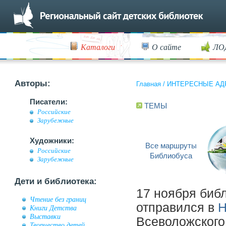
Каталоги
О сайте
ЛО
Авторы:
Главная
/
ИНТЕРЕСНЫЕ АД
Писатели:
ТЕМЫ
Российские
Зарубежные
Художники:
Все маршруты
Российские
Библиобуса
Зарубежные
Дети и библиотека:
17 ноября биб
Чтение без границ
отправился в
Н
Книги Детства
Выставки
Всеволожского
Творчество детей