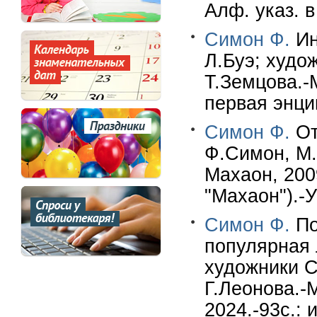
Алф. указ. в
Симон Ф.
Ин
Л.Буэ; худо
Т.Земцова.-М
первая энцик
Симон Ф.
От
Ф.Симон, М.
Махаон, 2009
"Махаон").-У
Симон Ф.
По
популярная 
художники С
Г.Леонова.-
2024.-93c.: 