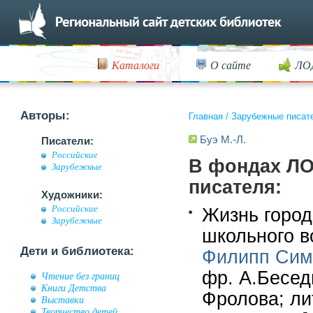
Каталоги
О сайте
ЛО
Авторы:
Главная
/
Зарубежные писат
Буэ М.-Л.
Писатели:
Российские
В фондах ЛО
Зарубежные
писателя:
Художники:
Российские
Жизнь город
Зарубежные
школьного во
Дети и библиотека:
Филипп Сим
фр. А.Беседи
Чтение без границ
Книги Детства
Фролова; ли
Выставки
Творчество детей