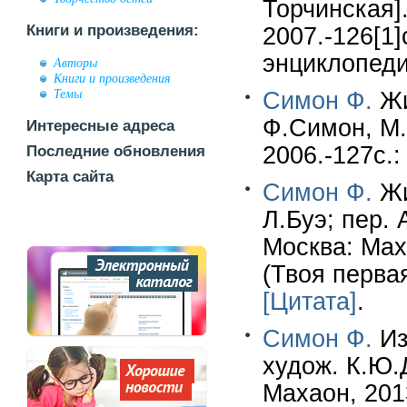
Торчинская]
Книги и произведения:
2007.-126[1]
энциклопедия
Авторы
Книги и произведения
Темы
Симон Ф.
Жи
Ф.Симон, М.
Интересные адреса
2006.-127c.:
Последние обновления
Карта сайта
Симон Ф.
Жи
Л.Буэ; пер. 
Москва: Маха
(Твоя первая
[Цитата]
.
Симон Ф.
Из
худож. К.Ю.Д
Махаон, 2013