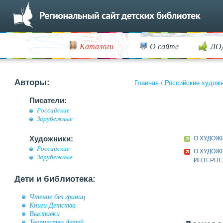
Каталоги
О сайте
ЛО
Авторы:
Главная
/
Российские худож
Писатели:
Российские
Зарубежные
Художники:
О ХУДОЖ
Российские
О ХУДОЖ
Зарубежные
ИНТЕРНЕ
Дети и библиотека:
Чтение без границ
Книги Детства
Выставки
Творчество детей